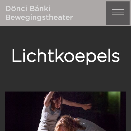
Dönci Bánki
Bewegingstheater
Licht­koepels